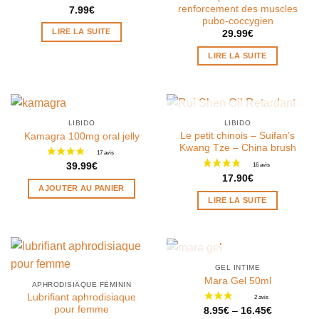
renforcement des muscles
7.99
€
pubo-coccygien
LIRE LA SUITE
29.99
€
LIRE LA SUITE
RUPTURE DE STOCK
LIBIDO
LIBIDO
Le petit chinois – Suifan’s
Kamagra 100mg oral jelly
Kwang Tze – China brush
39.99
€
17.90
€
AJOUTER AU PANIER
LIRE LA SUITE
RUPTURE DE STOCK
GEL INTIME
Mara Gel 50ml
APHRODISIAQUE FÉMININ
Lubrifiant aphrodisiaque
pour femme
8.95
€
–
16.45
€