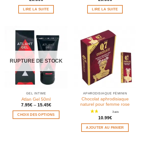
LIRE LA SUITE
LIRE LA SUITE
RUPTURE DE STOCK
1 avis
GEL INTIME
APHRODISIAQUE FÉMININ
Chocolat aphrodisiaque
Atlan Gel 50ml
naturel pour femme rose
7.95
€
–
15.45
€
CHOIX DES OPTIONS
10.99
€
Ce
AJOUTER AU PANIER
produit
a