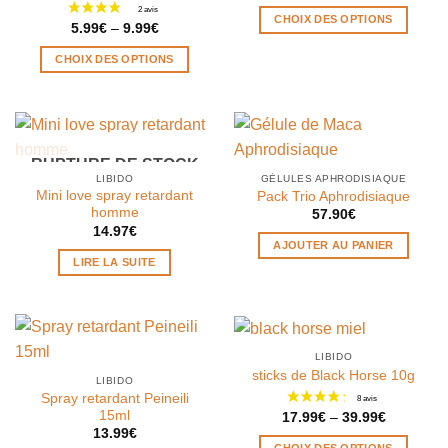
CHOIX DES OPTIONS
5.99
€
–
9.99
€
Ce
CHOIX DES OPTIONS
produit
Ce
a
produit
plusieurs
a
variations.
plusieurs
Les
RUPTURE DE STOCK
variations.
options
LIBIDO
GÉLULES APHRODISIAQUE
Les
peuvent
Mini love spray retardant
Pack Trio Aphrodisiaque
options
être
homme
57.90
€
peuvent
14.97
€
choisies
AJOUTER AU PANIER
être
sur
LIRE LA SUITE
choisies
la
sur
page
la
du
page
produit
du
LIBIDO
sticks de Black Horse 10g
produit
LIBIDO
Spray retardant Peineili
15ml
17.99
€
–
39.99
€
13.99
€