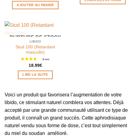
CHOIX DES OPTIONS
AJOUTER AU PANIER
Ce
produit
a
plusieurs
variations.
RUPTURE DE STOCK
Les
LIBIDO
options
Stud 100 (Retardant
masculin)
peuvent
être
18.99
€
choisies
sur
LIRE LA SUITE
la
page
du
Voici un produit qui favorisera l’augmentation de votre
produit
libido, ce stimulant naturel comblera vos attentes. Déjà
accepté par une grande communauté utilisant ce type de
produit, il connaît un grand succès. Cette aphrodisiaque
naturel vendu sous forme de dose, c’est tout simplement
du miel du soudan amélioré.