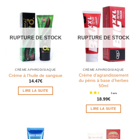
plusieurs
variations.
Les
options
peuvent
être
RUPTURE DE STOCK
RUPTURE DE STOCK
choisies
sur
la
page
du
CRÈME APHRODISIAQUE
CRÈME APHRODISIAQUE
produit
Crème d’agrandissement
Crème à l’huile de sangsue
du pénis à base d’herbes
14.47
€
50ml
LIRE LA SUITE
18.99
€
LIRE LA SUITE
4 avis