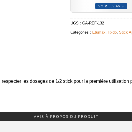
VOIR LES AVIS
UGS :
GA-REF-132
Catégories :
Etumax
,
libido
,
Stick A
, respecter les dosages de 1/2 stick pour la première utilisation 
AVIS À PROPOS DU PRODUIT