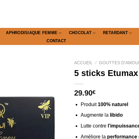
APHRODISIAQUE FEMME
CHOCOLAT
RETARDANT
CONTACT
ACCUEIL
/
GOUTTES D'AMOU
5 sticks Etumax
29.90
€
Produit
100% naturel
Augmente la
libido
Lutte contre
l’impuissanc
Améliore la
performance 