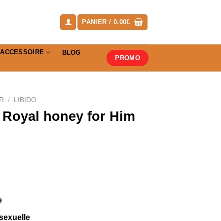
PANIER /
0.00
€
ACCESSOIRE
BLOG
PROMO
R
/
LIBIDO
 Royal honey for Him
e
sexuelle