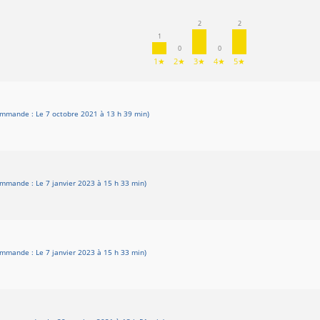
2
2
1
0
0
1★
2★
3★
4★
5★
ommande : Le 7 octobre 2021 à 13 h 39 min)
mmande : Le 7 janvier 2023 à 15 h 33 min)
mmande : Le 7 janvier 2023 à 15 h 33 min)