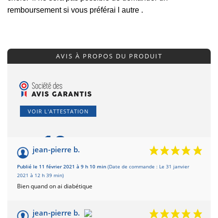
remboursement si vous préférai l autre .
AVIS À PROPOS DU PRODUIT
VOIR L'ATTESTATION
10
/10
jean-pierre b.
Basé sur 2 avis
Publié le 11 février 2021 à 9 h 10 min
(Date de commande : Le 31 janvier
2021 à 12 h 39 min)
Bien quand on ai diabétique
jean-pierre b.