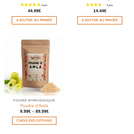
8 avis
44.99
€
14.44
€
AJOUTER AU PANIER
AJOUTER AU PANIER
POUDRE APHRODISIAQUE
Poudre d’Amla
9.99
€
–
89.99
€
CHOIX DES OPTIONS
Ce
produit