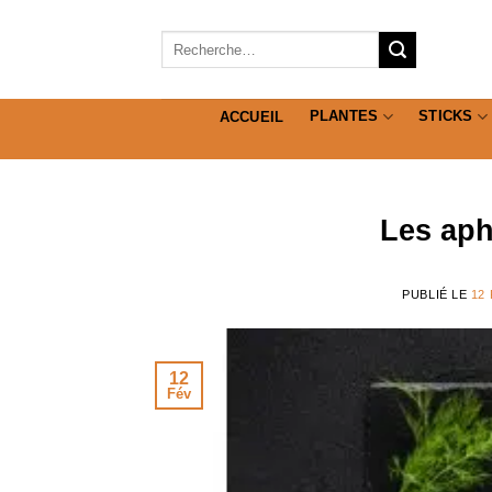
Passer
au
Recherche
pour :
contenu
PLANTES
STICKS
ACCUEIL
Les aph
PUBLIÉ LE
12
12
Fév