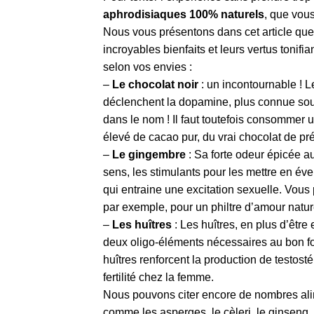
aphrodisiaques 100% naturels
, que vous
Nous vous présentons dans cet article que
incroyables bienfaits et leurs vertus tonifia
selon vos envies :
–
Le chocolat noir
: un incontournable ! Le
déclenchent la dopamine, plus connue sou
dans le nom ! Il faut toutefois consommer 
élevé de cacao pur, du vrai chocolat de pré
–
Le gingembre
: Sa forte odeur épicée au
sens, les stimulants pour les mettre en éve
qui entraine une excitation sexuelle. Vou
par exemple, pour un philtre d’amour nature
–
Les huîtres
: Les huîtres, en plus d’êtr
deux oligo-éléments nécessaires au bon f
huîtres renforcent la production de testos
fertilité chez la femme.
Nous pouvons citer encore de nombres alim
comme les asperges, le cèleri, le ginseng, l