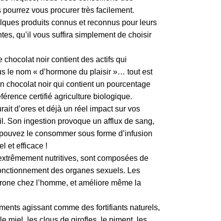
 pourrez vous procurer très facilement.
lques produits connus et reconnus pour leurs
ntes, qu’il vous suffira simplement de choisir
 chocolat noir contient des actifs qui
s le nom « d’hormone du plaisir »… tout est
un chocolat noir qui contient un pourcentage
férence certifié agriculture biologique.
rait d’ores et déjà un réel impact sur vos
il. Son ingestion provoque un afflux de sang,
s pouvez le consommer sous forme d’infusion
l et efficace !
e extrêmement nutritives, sont composées de
onctionnement des organes sexuels. Les
térone chez l’homme, et améliore même la
ents agissant comme des fortifiants naturels,
e miel, les clous de girofles, le piment, les