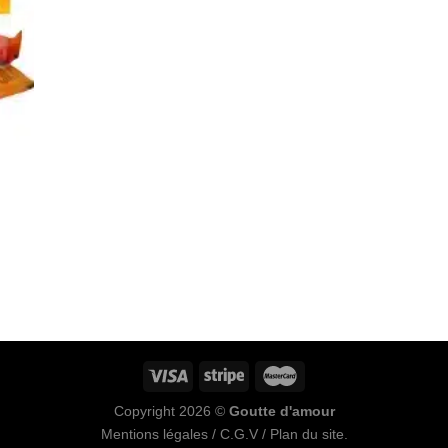
Copyright 2026 ©
Goutte d'amour
Mentions légales
/
C.G.V
/
Plan du site
.