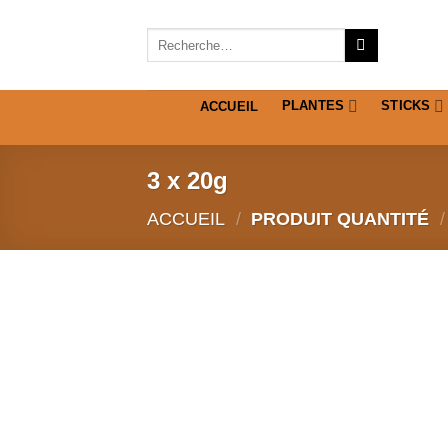
Passer
au
Recherche
pour :
contenu
PLANTES
STICKS
ACCUEIL
3 x 20g
ACCUEIL
/
PRODUIT QUANTITÉ
/