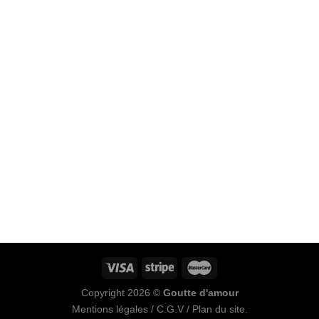
Copyright 2026 ©
Goutte d'amour
Mentions légales
/
C.G.V
/
Plan du site
.