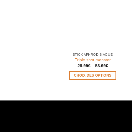
STICK APHRODISIAQUE
Triple shot monster
28.99
€
–
53.99
€
CHOIX DES OPTIONS
Ce
produit
a
plusieurs
variations.
Les
options
peuvent