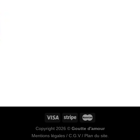
Copyright 2026 ©
Goutte d'amour
Mentions légales
/
C.G.V
/
Plan du site
.