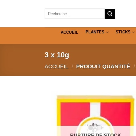
Passer
au
Recherche
pour :
contenu
PLANTES
STICKS
ACCUEIL
3 x 10g
ACCUEIL
/
PRODUIT QUANTITÉ
/
RUPTURE DE STOCK