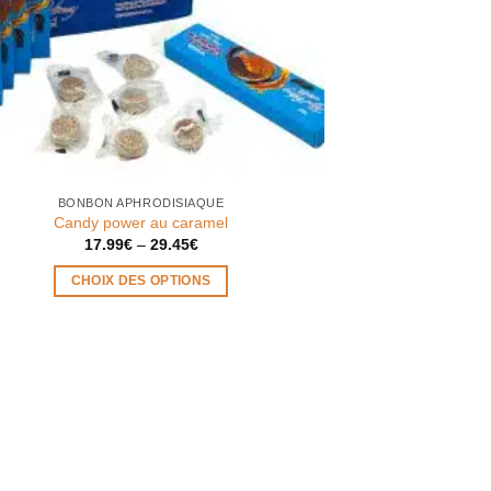
BONBON APHRODISIAQUE
Candy power au caramel
17.99
€
–
29.45
€
CHOIX DES OPTIONS
Ce
produit
a
plusieurs
variations.
Les
options
peuvent