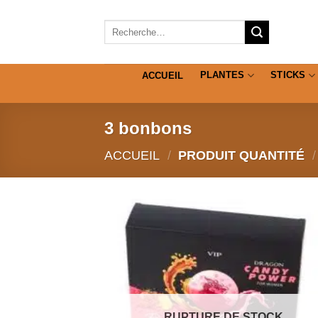
Passer
au
Recherche
pour :
contenu
PLANTES
STICKS
ACCUEIL
3 bonbons
ACCUEIL
/
PRODUIT QUANTITÉ
/
RUPTURE DE STOCK