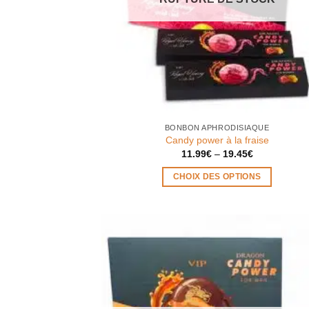
BONBON APHRODISIAQUE
Candy power à la fraise
11.99
€
–
19.45
€
CHOIX DES OPTIONS
Ce
produit
a
plusieurs
variations.
Les
options
peuvent