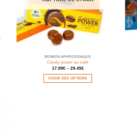
BONBON APHRODISIAQUE
Candy power au café
17.99
€
–
29.45
€
CHOIX DES OPTIONS
Ce
produit
a
plusieurs
variations.
Les
options
peuvent