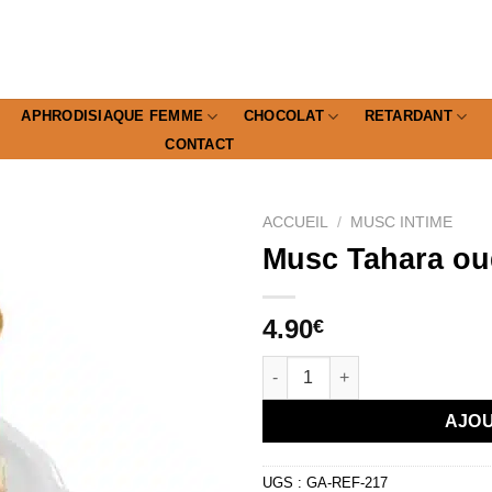
APHRODISIAQUE FEMME
CHOCOLAT
RETARDANT
CONTACT
ACCUEIL
/
MUSC INTIME
Musc Tahara ou
4.90
€
quantité de Musc Tahara oud 
AJOU
UGS :
GA-REF-217