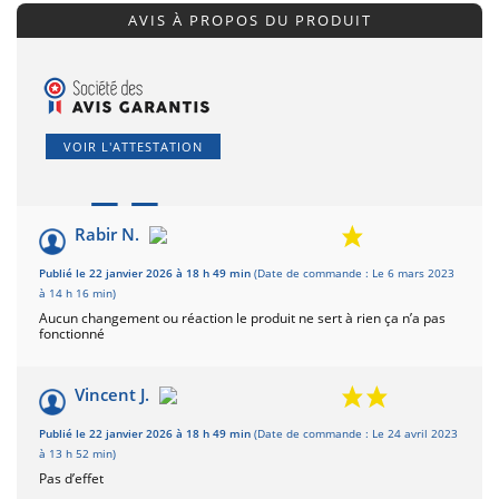
AVIS À PROPOS DU PRODUIT
VOIR L'ATTESTATION
7.7
/10
Rabir N.
Basé sur 6 avis
Publié le 22 janvier 2026 à 18 h 49 min
(Date de commande : Le 6 mars 2023
à 14 h 16 min)
Aucun changement ou réaction le produit ne sert à rien ça n’a pas
fonctionné
Vincent J.
Publié le 22 janvier 2026 à 18 h 49 min
(Date de commande : Le 24 avril 2023
à 13 h 52 min)
Pas d’effet