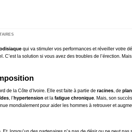
TAIRES
odisiaque
qui va stimuler vos performances et réveiller votre d
l. C’est la solution si vous avez des troubles de l’érection. Mai
mposition
d de la Côte d’Ivoire. Elle est faite à partie de
racines
, de
plan
ïdes
, l’
hypertension
et la
fatigue chronique
. Mais, son succè
connue mondialement pour aider les hommes à retrouver et augme
 Et, lorsqu’un des partenaires n’a pas de désir ou ne peut pas s