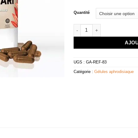
Quantité
quantité de Gélules de Shatava
AJOU
UGS :
GA-REF-83
Catégorie :
Gélules aphrodisiaque