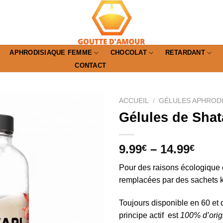
APHRODISIAQUE FEMME
CHOCOLAT
RETARDANT
CONTACT
ACCUEIL
/
GÉLULES APHROD
Gélules de Shat
9.99
–
14.99
€
€
Pour des raisons écologique et
remplacées par des sachets k
Toujours disponible en 60 et 
principe actif est
100% d’orig