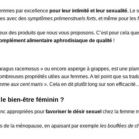
s femmes par excellence
pour leur intimité et leur sexualité.
Le s
mmes avec des
symptômes prémenstruels forts
, et même pour les
ux des produits que nous vous proposons. C’est pour cela que
omplément alimentaire aphrodisiaque de qualité
!
paragus racemosus » ou encore asperge à grappes, est une plant
ombreuses propriétés utiles aux femmes. A tel point que sa tradu
emme aux cent maris
». Cela en dit plutôt long sur son efficacité
le bien-être féminin ?
donc appropriées pour
favoriser le désir sexuel
chez la femme m
es de la ménopause, en apaisant par exemple
les bouffées de ch