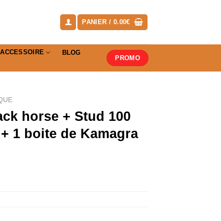
PANIER /
0.00
€
ACCESSOIRE
BLOG
PROMO
QUE
ack horse + Stud 100
 + 1 boite de Kamagra