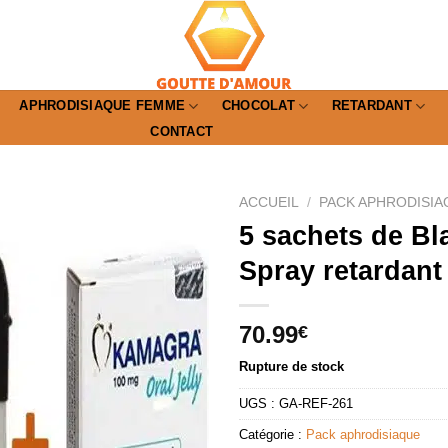
APHRODISIAQUE FEMME
CHOCOLAT
RETARDANT
CONTACT
ACCUEIL
/
PACK APHRODISIA
5 sachets de Bl
Spray retardant
70.99
€
Rupture de stock
UGS :
GA-REF-261
Catégorie :
Pack aphrodisiaque