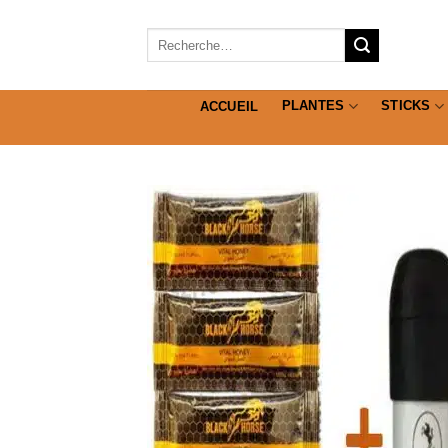
Passer
au
Recherche
pour :
contenu
PLANTES
STICKS
ACCUEIL