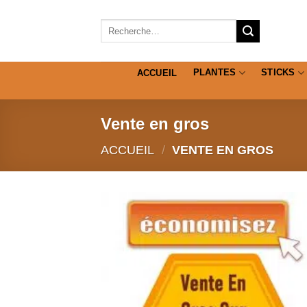
Passer
au
Recherche
pour :
contenu
PLANTES
STICKS
ACCUEIL
Vente en gros
ACCUEIL
/
VENTE EN GROS